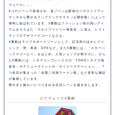
ウォーク）」。
6つのゾーンで形成され、各ゾーンは駅前のペデストリアン
デッキから繋がるランブリングテラス（公開街路）によって
便利に結ばれています。3番館はファッション性の高いアイ
テムをそろえた「マルイファミリー海老名」に加え、レスト
ランフロアやフードコートなども。
4番館はライフサポートゾーンとして、託児所のほかにクリ
ニック、理・美容、DPEなど。また5番館には、「スターバ
ックスコーヒー」をはじめ、人気ショップが勢ぞろい。さら
に6番館には、シネマコンプレックスの「TOHOシネマズ海
老名」やアミューズメントの「タイトーステーション」、7
つ名店が集まった「全国ご当地ラーメン処」など多彩な施設
が集積しています。
華やぎと賑わいにつつまれる生活シーンを描き出します。
ビナウォーク5番館