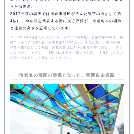
った海老名。
2017年度の調査では神奈川県民が選んだ県下の街として第
4位に。神奈川を代表する街に次ぐ評価が、海老名への期待
と注目の高さを証明しています。
※「SUUMO住みたい街ランキング2017関東版」居住都県別神奈川県
民ランキングで第7位（回答者数1,006人）。それに対し、都内の街
を除き第4位として掲載。記載の得点は3つの限定回答に対し、「最も
住みたい街」を3点、「2番目に住みたい街」を2点、「3番目に住みた
い街」を1点として算出したものです。
海老名の飛躍の契機となった、
駅間自由通路