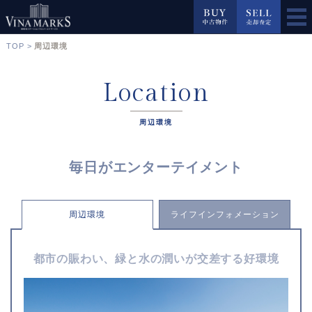
TOP
>
周辺環境
Location
周辺環境
毎日がエンターテイメント
周辺環境
ライフ
インフォメーション
都市の賑わい、
緑と水の潤いが交差する好環境